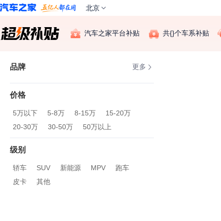
北京
汽车之家平台补贴
共{}个车系补贴
品牌
更多
价格
5万以下
5-8万
8-15万
15-20万
20-30万
30-50万
50万以上
级别
轿车
SUV
新能源
MPV
跑车
皮卡
其他